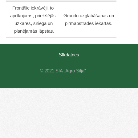
Frontālie iekrāvēji, to
aprīkojums, priekšējās
Graudu uzglabāšanas un
uzkares, sniega un
pirmapstrādes iekārtas.
planējamās lāpstas.
Sīkdatnes
© 2021 SIA „Agro Silja”