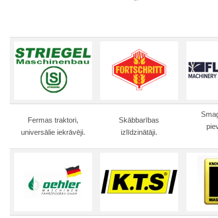
Smag
Fermas traktori,
Skābbarības
pie
universālie iekrāvēji.
izlīdzinātāji.