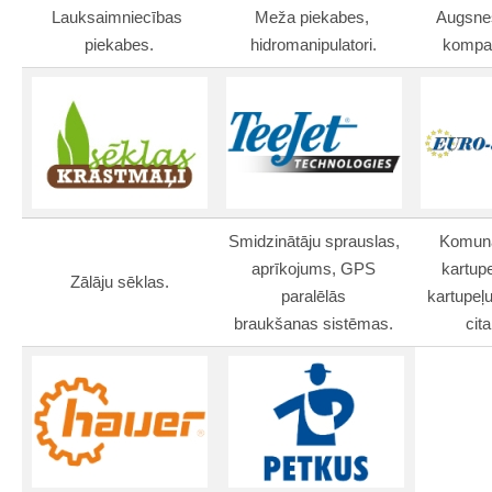
Lauksaimniecības
Meža piekabes,
Augsne
piekabes.
hidromanipulatori.
kompakt
Smidzinātāju sprauslas,
Komunā
aprīkojums, GPS
kartupe
Zālāju sēklas.
paralēlās
kartupeļ
braukšanas sistēmas.
cita