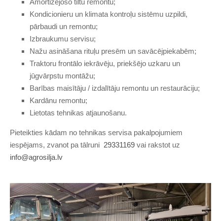
Amortizējošo tiltu remontu;
Kondicionieru un klimata kontroļu sistēmu uzpildi,
pārbaudi un remontu;
Izbraukumu servisu;
Nažu asināšana rituļu presēm un savācējpiekabēm;
Traktoru frontālo iekrāvēju, priekšējo uzkaru un
jūgvārpstu montāžu;
Barības maisītāju / izdalītāju remontu un restaurāciju;
Kardānu remontu;
Lietotas tehnikas atjaunošanu.
Pieteikties kādam no tehnikas servisa pakalpojumiem
iespējams, zvanot pa tālruni
29331169
vai rakstot uz
info@agrosilja.lv