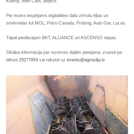
Kramp, Inter Cars, Bepco.
Pie mums iespējams iegādāties tādu zīmolu ēļļas un
smērvielas kā MOL, Petro Canada, Prolong, Auto Gar, Lucas.
Tāpat piedāvājam BKT, ALLIANCE un ASCENSO riepas.
Sīkāka informācija par rezerves daļām pieejama,
zvanot pa
tālruni
29277854
vai rakstot uz
imants@agrosilja.lv