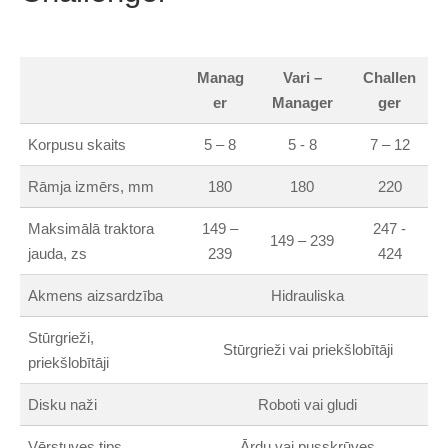
Manag
Vari –
Challen
er
Manager
ger
Korpusu skaits
5 – 8
5 - 8
7 – 12
Rāmja izmērs, mm
180
180
220
Maksimālā traktora
149 –
247 -
149 – 239
jauda, zs
239
424
Akmens aizsardzība
Hidrauliska
Stūrgrieži,
Stūrgrieži vai priekšlobītāji
priekšlobītāji
Disku naži
Roboti vai gludi
Vērstuves tips
Ārdu vai pusskrūves