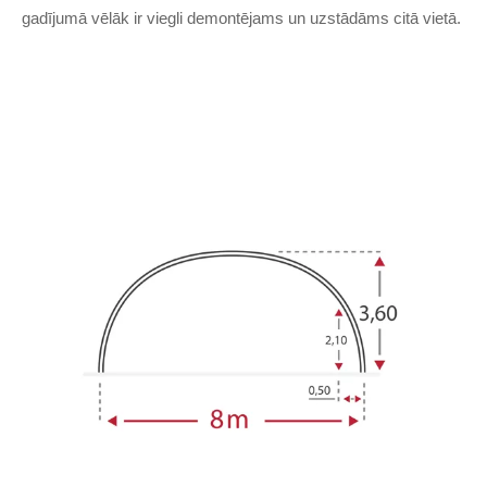
gadījumā vēlāk ir viegli demontējams un uzstādāms citā vietā.