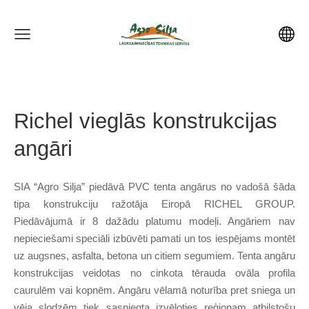
Richel vieglās konstrukcijas
angāri
SIA “Agro Silja” piedāvā PVC tenta angārus no vadošā šāda
tipa konstrukciju ražotāja Eiropā RICHEL GROUP.
Piedāvājumā ir 8 dažādu platumu modeļi. Angāriem nav
nepieciešami speciāli izbūvēti pamati un tos iespējams montēt
uz augsnes, asfalta, betona un citiem segumiem. Tenta angāru
konstrukcijas veidotas no cinkota tērauda ovāla profila
caurulēm vai kopnēm. Angāru vēlamā noturība pret sniega un
vēja slodzēm tiek sasniegta izvēloties reģionam atbilstošu