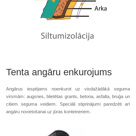
Tenta angāru enkurojums
Angārus iespējams noenkurot uz visdažādākā seguma
virsmām: augsnes, blietētas grants, betona, asfalta, bruģa un
citiem seguma veidiem. Speciāli stiprinājumi paredzēti arī
angāru novietošanai uz jūras konteineriem.