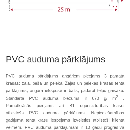
PVC auduma pārklājums
PVC auduma pārklājums angāriem pieejams 3 pamata
krāsās: zaļā, bēšā un pelēkā. Zaļās un pelēkās krāsas tenta
pārklājums, angāra iekšpusē ir balts, padarot telpu gaišāku.
2
Standarta PVC auduma biezums ir 670 g/
m
.
Pamatkrāsās
pieejams arī B1 ugunsizturības klasei
atbilstošs
PVC auduma pārklājums. Nepieciešamības
gadījumā tenta krāsu iespējams izvēlēties atbilstoši klienta
vēlmēm. PVC auduma pārklājumam ir 10 gadu progresīvā