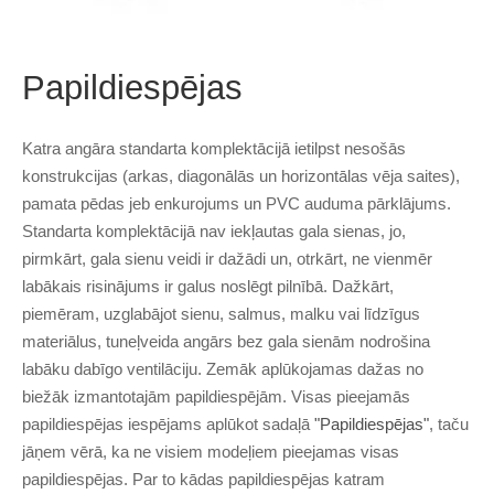
Papildiespējas
Katra angāra standarta komplektācijā ietilpst nesošās
konstrukcijas (arkas, diagonālās un horizontālas vēja saites),
pamata pēdas jeb enkurojums un PVC auduma pārklājums.
Standarta komplektācijā nav iekļautas gala sienas, jo,
pirmkārt, gala sienu veidi ir dažādi un, otrkārt, ne vienmēr
labākais risinājums ir galus noslēgt pilnībā. Dažkārt,
piemēram, uzglabājot sienu, salmus, malku vai līdzīgus
materiālus, tuneļveida angārs bez gala sienām nodrošina
labāku dabīgo ventilāciju. Zemāk aplūkojamas dažas no
biežāk izmantotajām papildiespējām. Visas pieejamās
papildiespējas iespējams aplūkot sadaļā
"Papildiespējas"
, taču
jāņem vērā, ka ne visiem modeļiem pieejamas visas
papildiespējas. Par to kādas papildiespējas katram