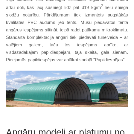
2
arku soli, kas ļauj sasniegt līdz pat 319 kg/m
lielu sniega
slodžu noturību. Pārklājumam tiek izmantots augstākās
kvalitātes PVC audums jeb tents. Mūsu piedāvātos tenta
angārus iespējams siltināt, telpā radot patīkamu mikroklimatu.
Standarta komplektācijā angāri tiek piedāvāti tuneļveida – ar
vaļējiem galiem, taču tos iespējams aprīkot ar
visdažādākajām papildiespējām, tajā skaitā, gala sienām.
Pieejamās papildiespējas var aplūkot sadaļā
"Papildiespējas"
.
Angāru modeļi ar platumu no