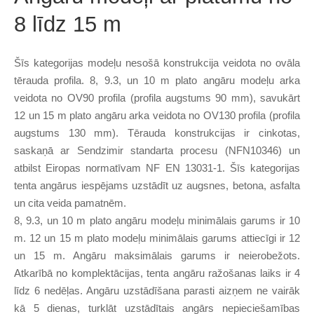
8 līdz 15 m
Šīs kategorijas modeļu nesošā konstrukcija veidota no ovāla
tērauda profila. 8, 9.3, un 10 m plato angāru modeļu arka
veidota no OV90 profila (profila augstums 90 mm), savukārt
12 un 15 m plato angāru arka veidota no OV130 profila (profila
augstums 130 mm). Tērauda konstrukcijas ir cinkotas,
saskaņā ar Sendzimir standarta procesu (NFN10346) un
atbilst Eiropas normatīvam NF EN 13031-1. Šīs kategorijas
tenta angārus iespējams uzstādīt uz augsnes, betona, asfalta
un cita veida pamatnēm.
8, 9.3, un 10 m plato angāru modeļu minimālais garums ir 10
m. 12 un 15 m plato modeļu minimālais garums attiecīgi ir 12
un 15 m. Angāru maksimālais garums ir neierobežots.
Atkarībā no komplektācijas, tenta angāru ražošanas laiks ir 4
līdz 6 nedēļas. Angāru uzstādīšana parasti aizņem ne vairāk
kā 5 dienas, turklāt uzstādītais angārs nepieciešamības