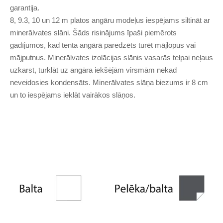
garantija.
8, 9.3, 10 un 12 m platos angāru modeļus iespējams siltināt ar
minerālvates slāni. Šāds risinājums īpaši piemērots
gadījumos, kad tenta angārā paredzēts turēt mājlopus vai
mājputnus. Minerālvates izolācijas slānis vasarās telpai neļaus
uzkarst, turklāt uz angāra iekšējām virsmām nekad
neveidosies kondensāts. Minerālvates slāņa biezums ir 8 cm
un to iespējams ieklāt vairākos slāņos.